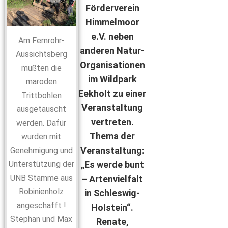
Förderverein
Himmelmoor
e.V. neben
Am Fernrohr-
anderen Natur-
Aussichtsberg
Organisationen
mußten die
im Wildpark
maroden
Eekholt zu einer
Trittbohlen
Veranstaltung
ausgetauscht
vertreten.
werden. Dafür
Thema der
wurden mit
Veranstaltung:
Genehmigung und
„Es werde bunt
Unterstützung der
UNB Stämme aus
– Artenvielfalt
Robinienholz
in Schleswig-
angeschafft !
Holstein“.
Stephan und Max
Renate,