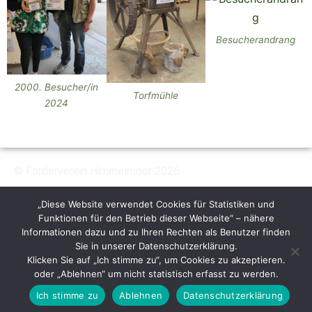
Besucherandrang
2000. Besucher/in
Torfmühle
2024
© Förderverein Himmelmoor 2026
Himmelmoorchaussee 61
„Diese Website verwendet Cookies für Statistiken und
Funktionen für den Betrieb dieser Webseite“ – nähere
25451 Quickborn
Informationen dazu und zu Ihren Rechten als Benutzer finden
Telefon: 04106 – 97 57 275
Sie in unserer Datenschutzerklärung.
Klicken Sie auf „Ich stimme zu“, um Cookies zu akzeptieren.
+
Impressum
Datenschutz
oder „Ablehnen“ um nicht statistisch erfasst zu werden.
E-Mail:post@foerderverein-himmelmoor.de
Ich stimme zu
Ablehnen
Datenschutzerklärung